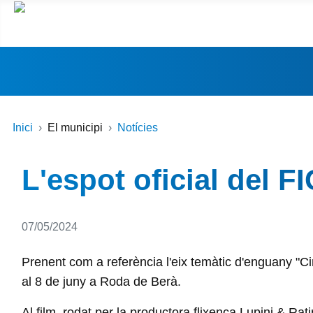
Inici
El municipi
Notícies
L'espot oficial del F
Detalls
07/05/2024
Prenent com a referència l'eix temàtic d'enguany "Ci
al 8 de juny a Roda de Berà.
Al film, rodat per la productora flixenca Lupini & Rat