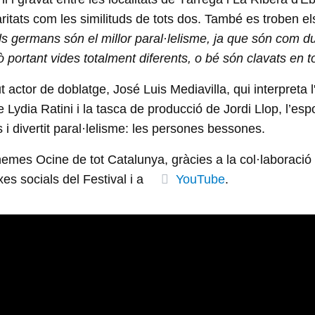
ularitats com les similituds de tots dos. També es troben 
ls germans són el millor paral·lelisme, ja que són com d
 portant vides totalment diferents, o bé són clavats en to
actor de doblatge, José Luis Mediavilla, qui interpreta
e Lydia Ratini i la tasca de producció de Jordi Llop, l’es
s i divertit paral·lelisme: les persones bessones.
cinemes Ocine de tot Catalunya, gràcies a la col·laborac
xes socials del Festival i a
YouTube
.