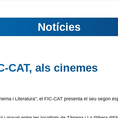
Notícies
IC-CAT, als cinemes
nema i Literatura", el FIC-CAT presenta el seu segon esp
ini i gravat entre les localitats de Tàrrega i La Ribera d'