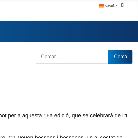
Català
▼
Cerca
Cerca
ot per a aquesta 16a edició, que se celebrarà de l’1
Ebre, s’hi veuen bessons i bessones, un al costat de