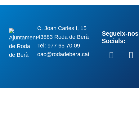
C. Joan Carles I, 15
Segueix-nos 
43883 Roda de Berà
Socials:
Tel: 977 65 70 09
oac@rodadebera.cat