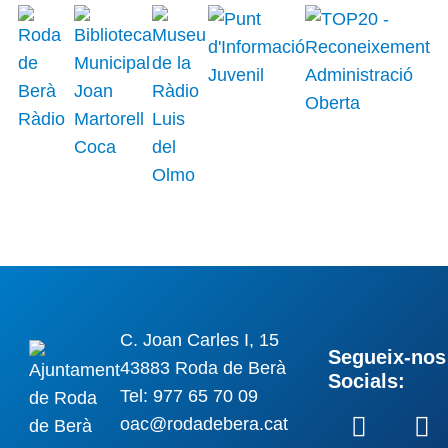
C. Joan Carles I, 15
Segueix-nos 
43883 Roda de Berà
Socials:
Tel: 977 65 70 09
oac@rodadebera.cat