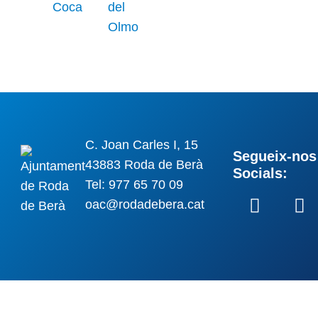
C. Joan Carles I, 15
Segueix-nos 
43883 Roda de Berà
Socials:
Tel: 977 65 70 09
oac@rodadebera.cat