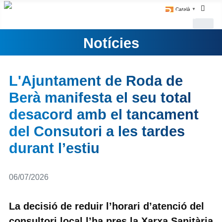
Català
▼
Notícies
L'Ajuntament de Roda de
Berà manifesta el seu total
desacord amb el tancament
del Consutori a les tardes
durant l’estiu
Detalls
06/07/2026
La decisió de reduir l’horari d’atenció del
consultori local l’ha pres la Xarxa Sanitària