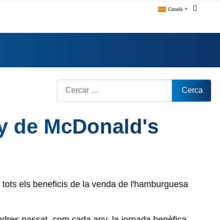
Català
▼
Cerca
Cerca
y de McDonald's
 tots els beneficis de la venda de l'hamburguesa
ndres passat, com cada any, la jornada benèfica