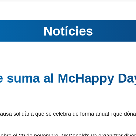
Notícies
se suma al McHappy Da
causa solidària que se celebra de forma anual i que dóna
elebra el 20 de novembre, McDonald's va organitzar dive