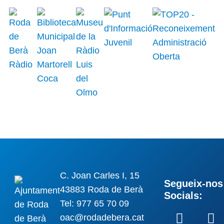
C. Joan Carles I, 15
Segueix-nos 
43883 Roda de Berà
Socials:
Tel: 977 65 70 09
oac@rodadebera.cat