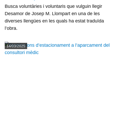
Busca voluntàries i voluntaris que vulguin llegir
Desamor de Josep M. Llompart en una de les
diverses llengües en les quals ha estat traduïda
l’obra.
Detalls
14/03/2025