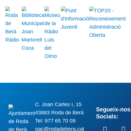
C. Joan Carles I, 15
Segueix-nos 
43883 Roda de Berà
Socials:
Tel: 977 65 70 09
oac@rodadebera.cat