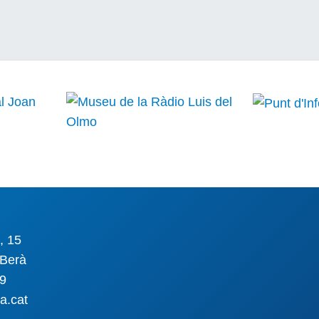
, 15
Berà
09
a.cat