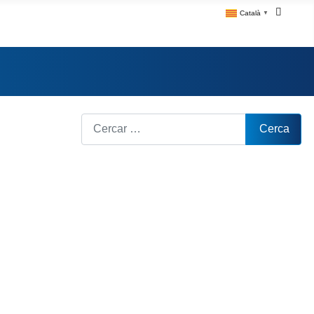
Català
▼
Cerca
Cerca