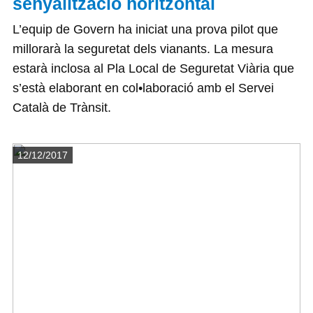
senyalització horitzontal
L’equip de Govern ha iniciat una prova pilot que
millorarà la seguretat dels vianants. La mesura
estarà inclosa al Pla Local de Seguretat Viària que
s’està elaborant en col•laboració amb el Servei
Català de Trànsit.
Detalls
12/12/2017