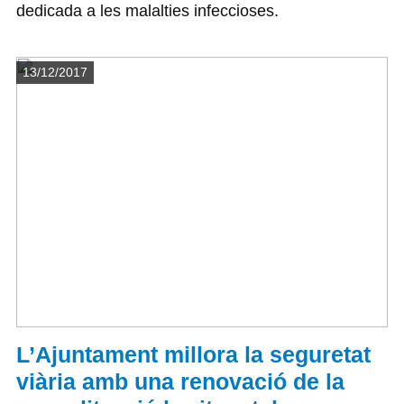
dedicada a les malalties infeccioses.
Detalls
13/12/2017
L’Ajuntament millora la seguretat
viària amb una renovació de la