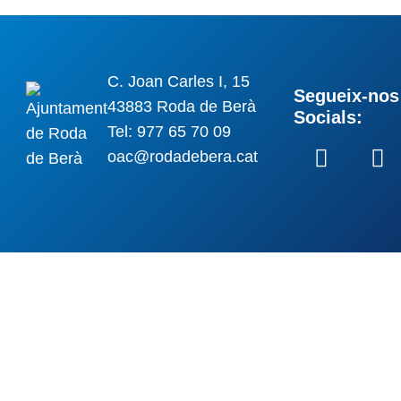
C. Joan Carles I, 15
Segueix-nos 
43883 Roda de Berà
Socials:
Tel: 977 65 70 09
oac@rodadebera.cat