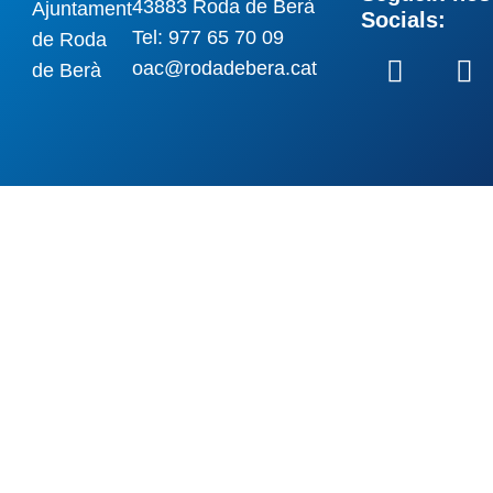
43883 Roda de Berà
Socials:
Tel: 977 65 70 09
oac@rodadebera.cat