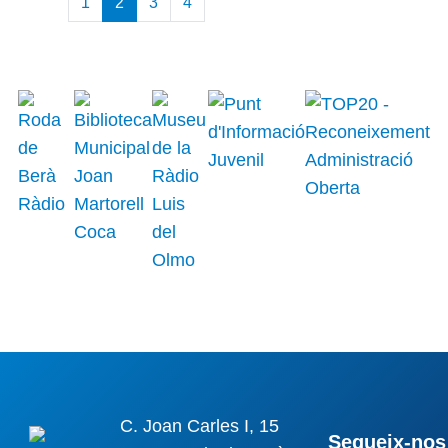
1
2
3
4
C. Joan Carles I, 15
Segueix-nos 