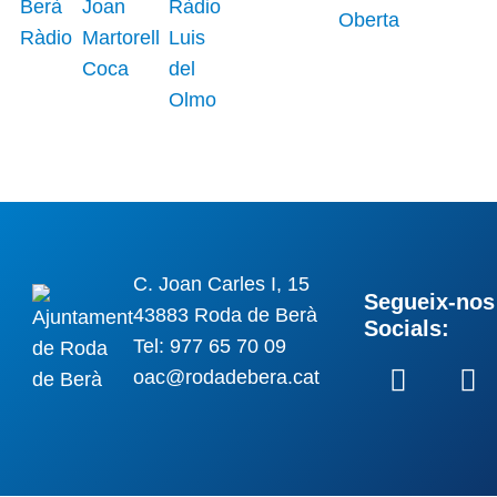
C. Joan Carles I, 15
Segueix-nos 
43883 Roda de Berà
Socials:
Tel: 977 65 70 09
oac@rodadebera.cat