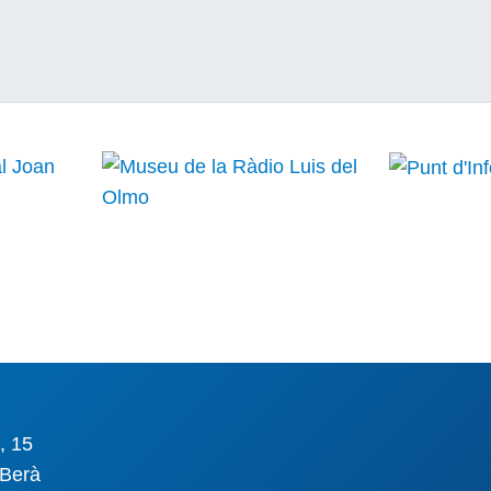
, 15
Berà