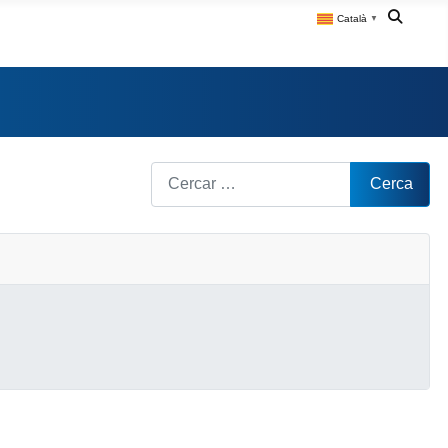
Català
▼
Cerca
Cerca