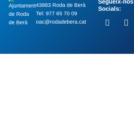
Segueix-nos 
43883 Roda de Berà
Socials:
Tel: 977 65 70 09
oac@rodadebera.cat