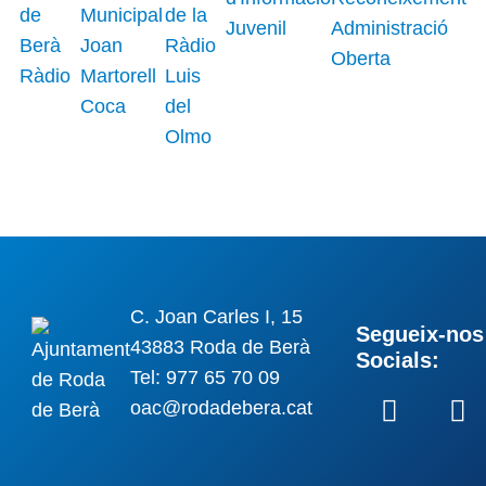
C. Joan Carles I, 15
Segueix-nos 
43883 Roda de Berà
Socials:
Tel: 977 65 70 09
oac@rodadebera.cat