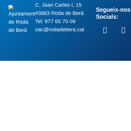
C. Joan Carles I, 15
Segueix-nos 
43883 Roda de Berà
Socials:
Tel: 977 65 70 09
oac@rodadebera.cat