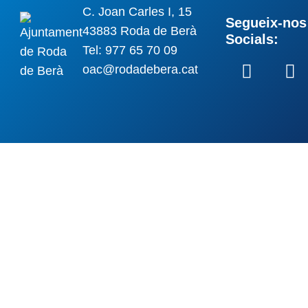
C. Joan Carles I, 15
Segueix-nos 
43883 Roda de Berà
Socials:
Tel: 977 65 70 09
oac@rodadebera.cat