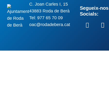
C. Joan Carles I, 15
Segueix-nos 
43883 Roda de Berà
Socials:
Tel: 977 65 70 09
oac@rodadebera.cat