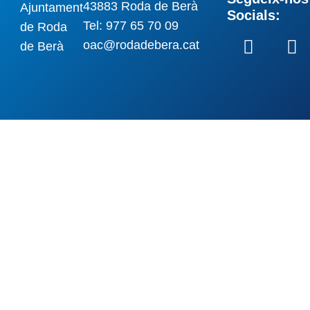
43883 Roda de Berà
Socials:
Tel: 977 65 70 09
oac@rodadebera.cat