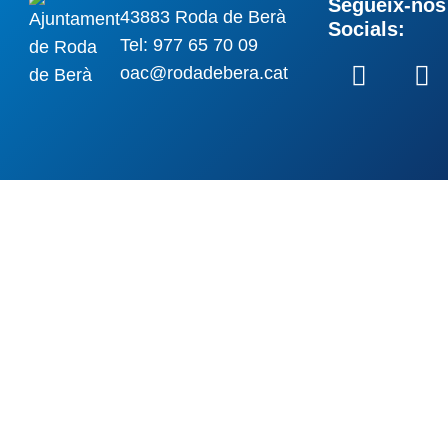
Segueix-nos 
43883 Roda de Berà
Socials:
Tel: 977 65 70 09
oac@rodadebera.cat