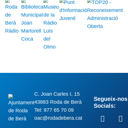
C. Joan Carles I, 15
Segueix-nos 
43883 Roda de Berà
Socials:
Tel: 977 65 70 09
oac@rodadebera.cat