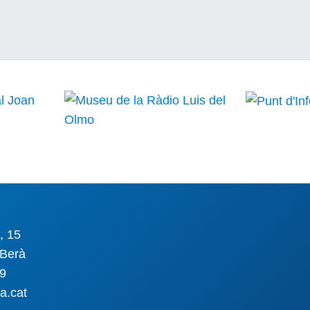
, 15
Berà
09
a.cat