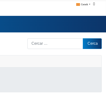
Català
▼
Cerca
Cerca