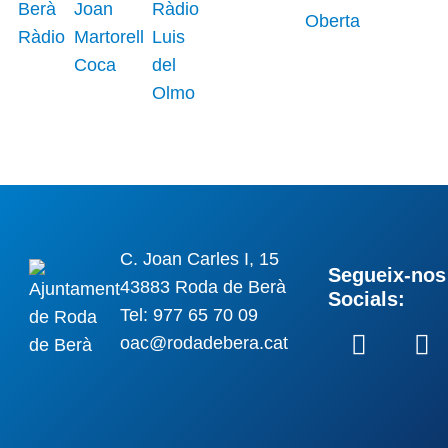
C. Joan Carles I, 15
Segueix-nos 
43883 Roda de Berà
Socials:
Tel: 977 65 70 09
oac@rodadebera.cat