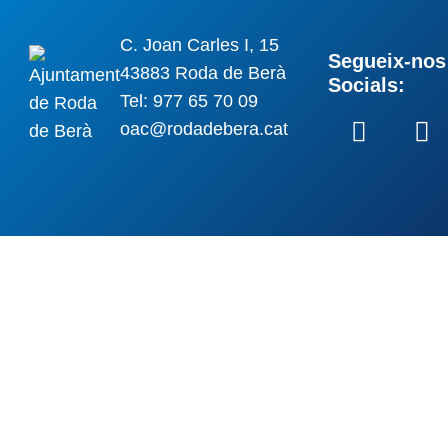
C. Joan Carles I, 15
Segueix-nos 
43883 Roda de Berà
Socials:
Tel: 977 65 70 09
oac@rodadebera.cat