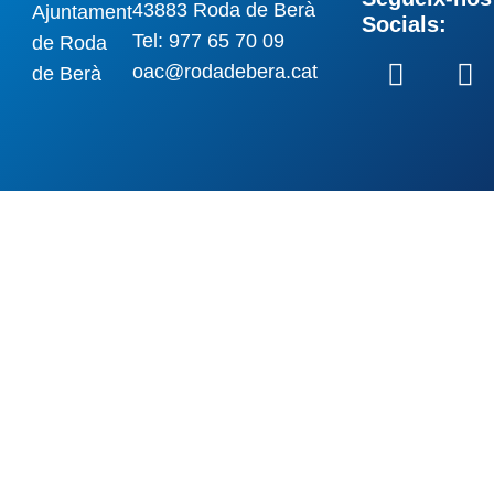
43883 Roda de Berà
Socials:
Tel: 977 65 70 09
oac@rodadebera.cat