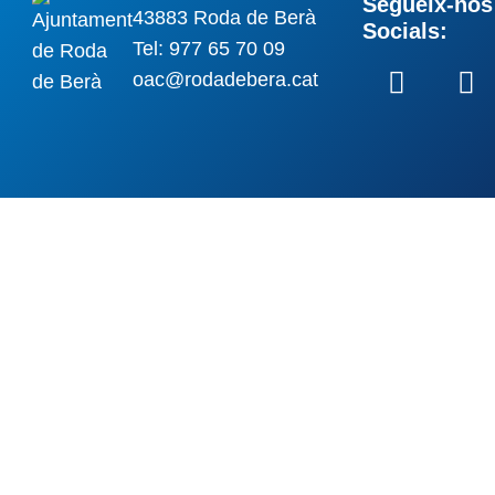
Segueix-nos 
43883 Roda de Berà
Socials:
Tel: 977 65 70 09
oac@rodadebera.cat