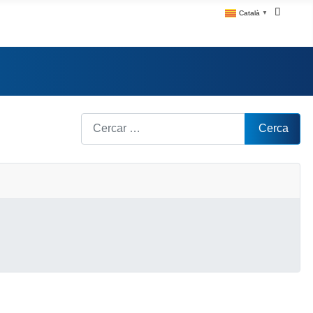
Català
▼
Cerca
Cerca