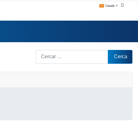
Català
▼
Cerca
Cerca