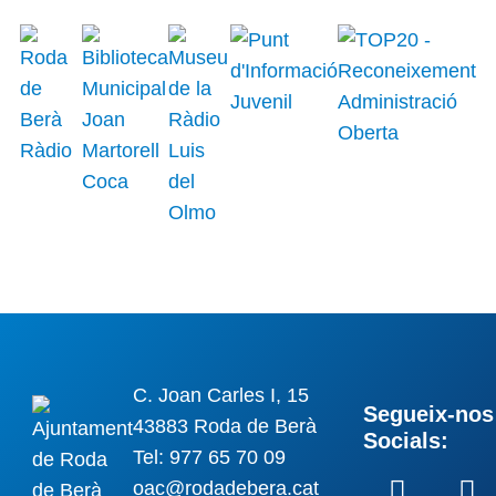
C. Joan Carles I, 15
Segueix-nos 
43883 Roda de Berà
Socials:
Tel: 977 65 70 09
oac@rodadebera.cat