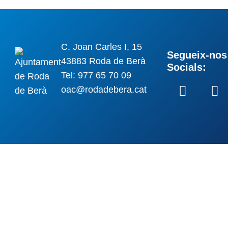
C. Joan Carles I, 15
Segueix-nos 
43883 Roda de Berà
Socials:
Tel: 977 65 70 09
oac@rodadebera.cat