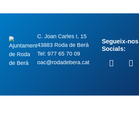
C. Joan Carles I, 15
Segueix-nos 
43883 Roda de Berà
Socials:
Tel: 977 65 70 09
oac@rodadebera.cat