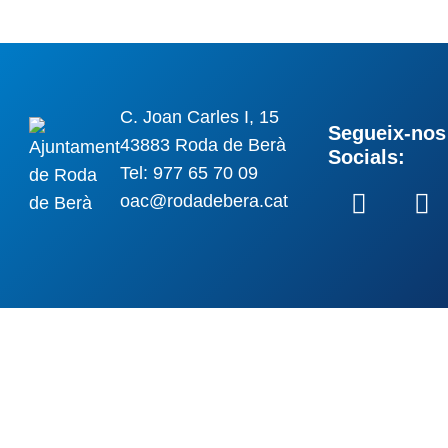
C. Joan Carles I, 15
Segueix-nos 
43883 Roda de Berà
Socials:
Tel: 977 65 70 09
oac@rodadebera.cat