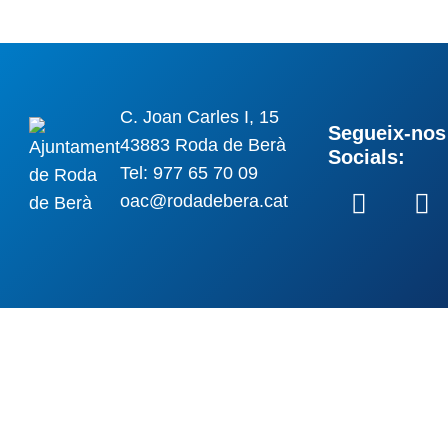
C. Joan Carles I, 15
Segueix-nos 
43883 Roda de Berà
Socials:
Tel: 977 65 70 09
oac@rodadebera.cat