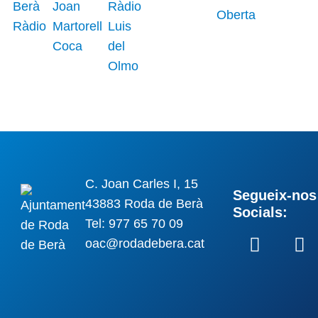
C. Joan Carles I, 15
Segueix-nos 
43883 Roda de Berà
Socials:
Tel: 977 65 70 09
oac@rodadebera.cat