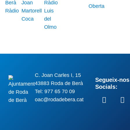
C. Joan Carles I, 15
Segueix-nos 
43883 Roda de Berà
Socials:
Tel: 977 65 70 09
oac@rodadebera.cat