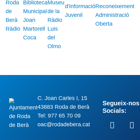
C. Joan Carles I, 15
Segueix-nos 
43883 Roda de Berà
Socials:
Tel: 977 65 70 09
oac@rodadebera.cat