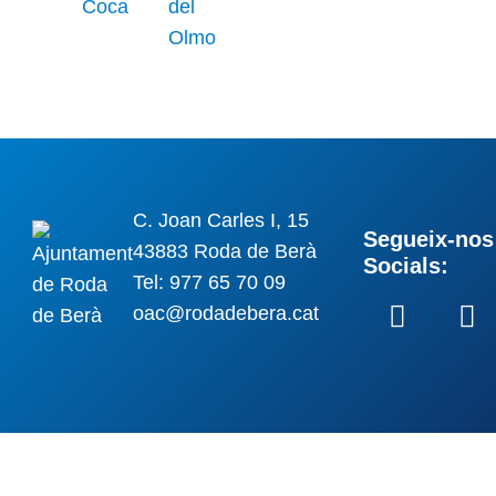
C. Joan Carles I, 15
Segueix-nos 
43883 Roda de Berà
Socials:
Tel: 977 65 70 09
oac@rodadebera.cat