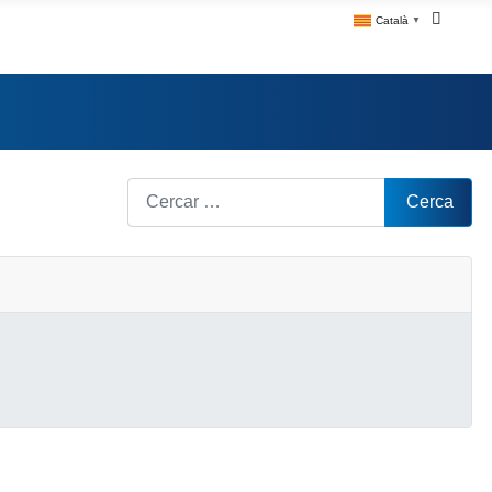
Català
▼
Cerca
Cerca