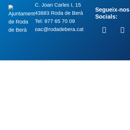
C. Joan Carles I, 15
Segueix-nos 
43883 Roda de Berà
Socials:
Tel: 977 65 70 09
oac@rodadebera.cat