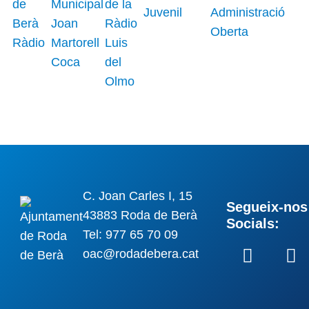
C. Joan Carles I, 15
Segueix-nos 
43883 Roda de Berà
Socials:
Tel: 977 65 70 09
oac@rodadebera.cat