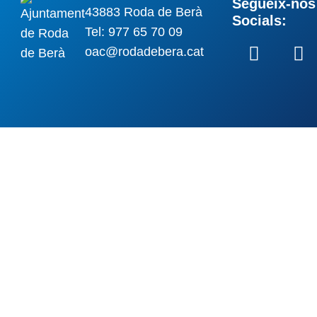
Segueix-nos 
43883 Roda de Berà
Socials:
Tel: 977 65 70 09
oac@rodadebera.cat