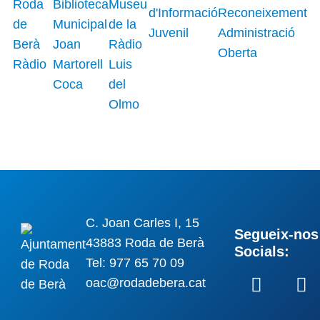
C. Joan Carles I, 15
Segueix-nos 
43883 Roda de Berà
Socials:
Tel: 977 65 70 09
oac@rodadebera.cat