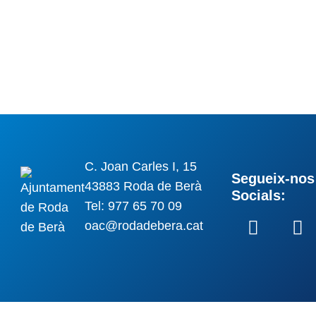
C. Joan Carles I, 15
Segueix-nos 
43883 Roda de Berà
Socials:
Tel: 977 65 70 09
oac@rodadebera.cat