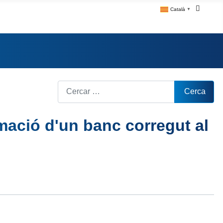
Català
▼
Cerca
Cerca
mació d'un banc corregut al