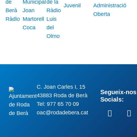
C. Joan Carles I, 15
Segueix-nos 
43883 Roda de Berà
Socials:
Tel: 977 65 70 09
oac@rodadebera.cat