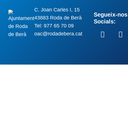
C. Joan Carles I, 15
Segueix-nos 
43883 Roda de Berà
Socials:
Tel: 977 65 70 09
oac@rodadebera.cat