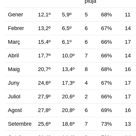
pluja
Gener
12,1º
5,9º
5
68%
11
Febrer
13,2º
6,5º
6
67%
14
Març
15,4º
6,1º
6
66%
17
Abril
17,7º
10,0º
7
66%
14
Maig
20,7º
13,4º
8
68%
16
Juny
24,6º
17,3º
4
67%
17
Juliol
27,9º
20,6º
2
66%
17
Agost
27,8º
20,8º
6
69%
16
Setembre
25,6º
18,6º
7
73%
13