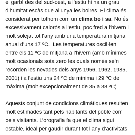
el garbí des del sud-oest, a l’estiu hi ha un grau
d’humitat escàs que allunya les boires. El clima és
considerat per tothom com un
clima bo i sa
. No és
excessivament calorós a l’estiu, poc fred a l’hivern i
molt solejat tot l’any amb una temperatura mitjana
anual d’uns 17 ºC. Les temperatures oscil·len
entre els 11 ºC de mitjana a l’hivern (amb mínimes
molt ocasionals sota zero les quals només se’n
recorden les nevades dels anys 1956, 1962, 1985,
2001) i a l’estiu uns 24 ºC de mínima i 29 ºC de
màxima (molt excepcionalment de 35 a 38 ºC).
Aquests conjunt de condicions climàtiques resulten
molt estimades tant pels habitants del poble com
pels visitants. L’orografia fa que el clima sigui
estable, ideal per gaudir durant tot l’any d’activitats