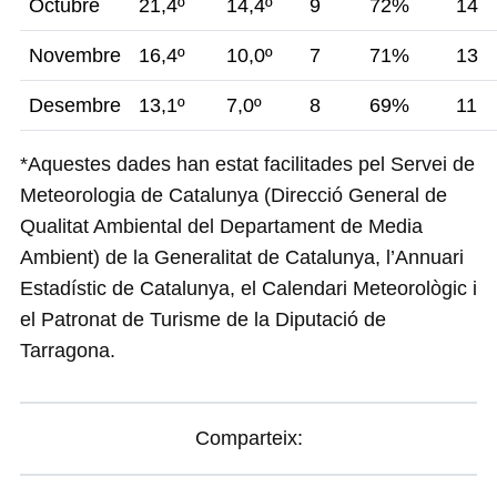
Octubre
21,4º
14,4º
9
72%
14
Novembre
16,4º
10,0º
7
71%
13
Desembre
13,1º
7,0º
8
69%
11
*Aquestes dades han estat facilitades pel Servei de
Meteorologia de Catalunya (Direcció General de
Qualitat Ambiental del Departament de Media
Ambient) de la Generalitat de Catalunya, l’Annuari
Estadístic de Catalunya, el Calendari Meteorològic i
el Patronat de Turisme de la Diputació de
Tarragona.
Comparteix: