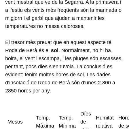
vent mestral que ve de la Segarra. A la primavera i
a l’estiu els vents més freqüents són la marinada o
migjorn i el garbí que ajuden a mantenir les
temperatures no massa caloroses.
El tresor més preuat que en aquest aspecte té
Roda de Berà és el
sol
. Normalment, no hi ha
boira, el vent l’escampa, i les pluges són escasses,
per tant, pocs dies s’ennuvola. La conclusió es
evident: tenim moltes hores de sol. Les dades
d’insolació de Roda de Berà són d’unes 2.800 a
2850 hores per any.
Díes
Temp.
Temp.
Humitat
Hor
Mesos
de
Màxima
Mínima
relativa
de s