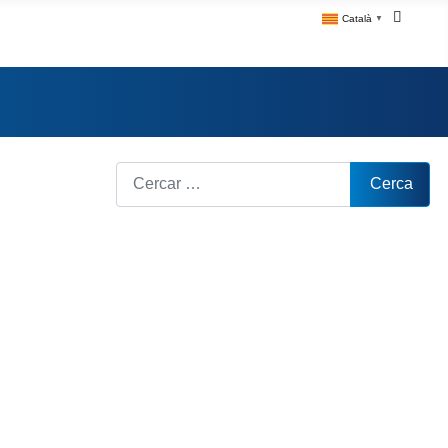
Català
▼
Cerca
Cerca