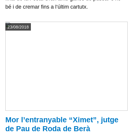
bé i de cremar fins a l’últim cartutx.
Detalls
23/08/2018
Mor l’entranyable “Ximet”, jutge
de Pau de Roda de Berà