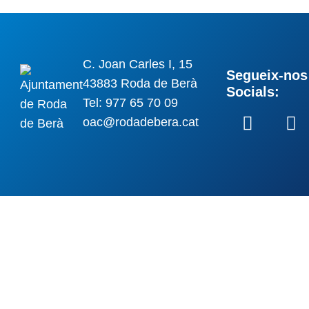
C. Joan Carles I, 15
Segueix-nos 
43883 Roda de Berà
Socials:
Tel: 977 65 70 09
oac@rodadebera.cat