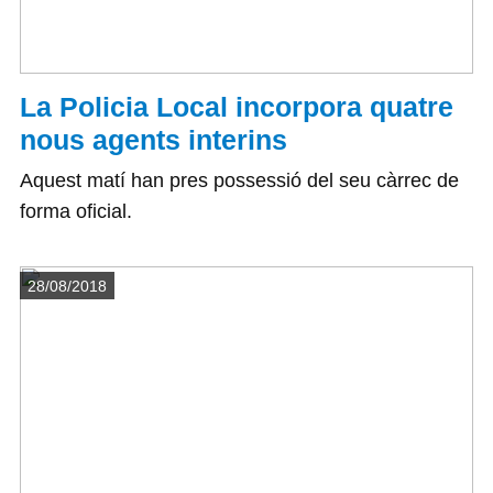
La Policia Local incorpora quatre
nous agents interins
Aquest matí han pres possessió del seu càrrec de
forma oficial.
Detalls
28/08/2018