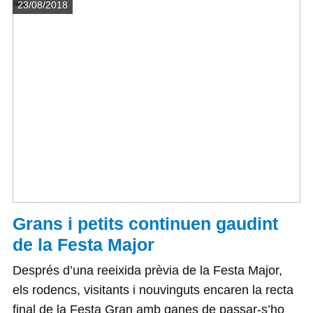
Detalls
23/08/2018
Grans i petits continuen gaudint
de la Festa Major
Després d’una reeixida prèvia de la Festa Major,
els rodencs, visitants i nouvinguts encaren la recta
final de la Festa Gran amb ganes de passar-s’ho