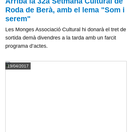
Arriba la 32a Setmana Cultural de
Roda de Berà, amb el lema "Som i
serem"
Les Monges Associació Cultural hi donarà el tret de
sortida demà divendres a la tarda amb un farcit
programa d’actes.
Detalls
19/04/2017