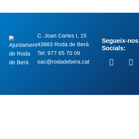
C. Joan Carles I, 15
Segueix-nos 
43883 Roda de Berà
Socials:
Tel: 977 65 70 09
oac@rodadebera.cat